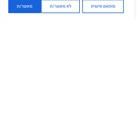
מותאם אישית
לא מאשר/ת
מאשר/ת
למעשה התפקיד של בודק תוכנה הוא לוודא שאין
תקלות במוצר ע"י כך שהוא מנסה בדרכים שונות
למצוא בעיות ותקלות באותו הדבר אותו הוא בוחן.