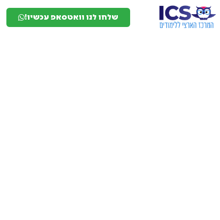
שלחו לנו וואטסאפ עכשיו!