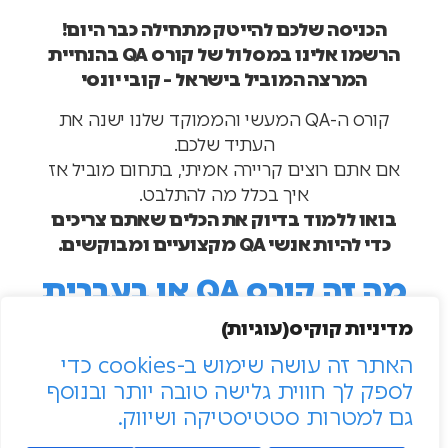
הכניסה שלכם להייטק מתחילה כבר היום!
הרשמו אלינו במסלול של קורס QA בהנחיית
המרצה המוביל בישראל – קובי יונסי
קורס ה-QA המעשי והממוקד שלנו ישנה את
העתיד שלכם.
אם אתם רוצים קריירה אמיתי, בתחום מוביל אז
איך בכלל מה להתלבט.
בואו ללמוד בדיוק את הכלים שאתם צריכים
כדי להיות אנשי QA מקצועיים ומבוקשים.
מה זה קורס QA או בעברית
קורס בדיקת תוכנה?
מדיניות קוקיס(עוגיות)
האתר זה עושה שימוש ב-cookies כדי
תפקיד שבמסגרתו האדם מוודא שכל דרישות
לספק לך חווית גלישה טובה יותר ובנוסף
הלקוח קיימות, בצורה נכונה כפי שתוכננו, וכי
גם למטרות סטטיסטיקה ושיווק.
המוצר אינו מכיל תקלות המונעות מהלקוח
להשתמש בתוכנה.