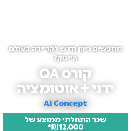
מחפשים כיוון חדש לקריירה בעולם
הייטק?
קורס QA
ידני + אוטומציה
AI Concept
שכר התחלתי ממוצע של
₪12,000*