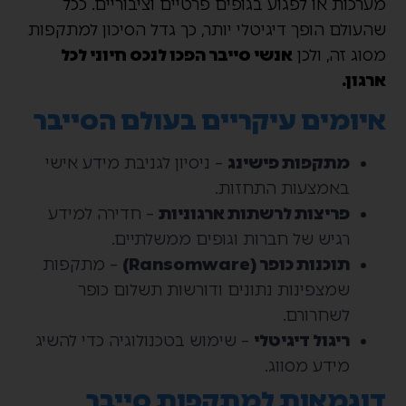
מערכות או לפגוע בגופים פרטיים וציבוריים. ככל
שהעולם הופך דיגיטלי יותר, כך גדל הסיכון למתקפות
מסוג זה, ולכן
אנשי סייבר הפכו לנכס חיוני לכל
ארגון.
איומים עיקריים בעולם הסייבר
מתקפות פישינג
– ניסיון לגניבת מידע אישי
באמצעות התחזות.
פריצות לרשתות ארגוניות
– חדירה למידע
רגיש של חברות וגופים ממשלתיים.
תוכנות כופר (Ransomware)
– מתקפות
שמצפינות נתונים ודורשות תשלום כופר
לשחרורם.
ריגול דיגיטלי
– שימוש בטכנולוגיה כדי להשיג
מידע מסווג.
דוגמאות למתקפות סייבר