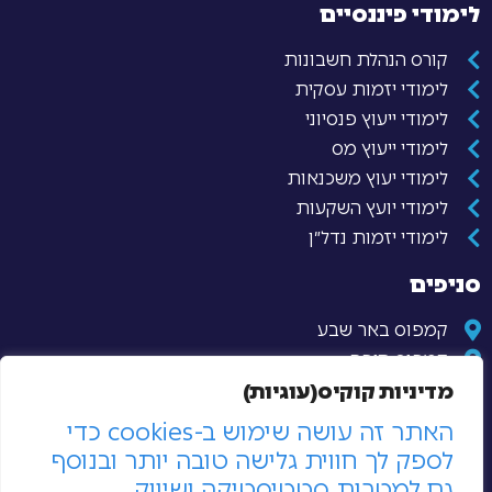
לימודי פיננסיים
קורס הנהלת חשבונות
לימודי יזמות עסקית
לימודי ייעוץ פנסיוני
לימודי ייעוץ מס
לימודי יעוץ משכנאות
לימודי יועץ השקעות
לימודי יזמות נדל״ן
סניפים
קמפוס באר שבע
קמפוס חיפה
קמפוס נס ציונה
מדיניות קוקיס(עוגיות)
קמפוס תל אביב
האתר זה עושה שימוש ב-cookies כדי
קמפוס ירושלים
לספק לך חווית גלישה טובה יותר ובנוסף
גם למטרות סטטיסטיקה ושיווק.