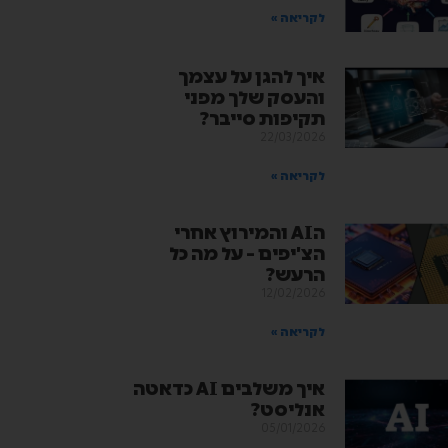
לקריאה »
איך להגן על עצמך
והעסק שלך מפני
תקיפות סייבר?
22/03/2026
לקריאה »
הAI והמירוץ אחרי
הצ'יפים – על מה כל
הרעש?
12/02/2026
לקריאה »
איך משלבים AI כדאטה
אנליסט?
05/01/2026