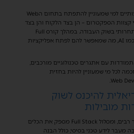
השקעה בקורס פול סטאק מציעה יתרונות משמעותיים למי שמעוניין להתפתח בתחום הWeb
ים משני קצוות הספקטרום – הן בצד הלקוח והן בצד
השרת, מקנה למפתחי Full Stack שולטים יתרון תחרותי בשוק העבודה. במהלך קורס Full
Stack, סטודנטים נחשפים לטכנולוגיות חדשניות כמו AI, מה שמאפשר להם לפתח אפליקציות
קת את הכלים להתמודדות עם אתגרים טכנולוגיים מורכבים,
Full Stack היא החלטה חכמה לכל מי שמעוניין להיות בחזית
 הדרך האידיאלית להיכנס לשוק
ות מובילות
השתלבות בשוק ההייטק היא מטרה נחשקת עבור רבים, ומסלול Full Stack מספק את הכלים
תחום ה-Full Stack דורש הרבה מעבר לידע טכני בסיסי, כולל הבנה