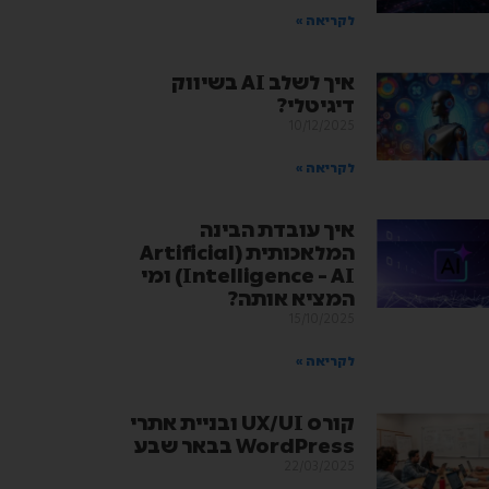
לקריאה »
איך לשלב AI בשיווק
דיגיטלי?
10/12/2025
לקריאה »
איך עובדת הבינה
המלאכותית (Artificial
Intelligence – AI) ומי
המציא אותה?
15/10/2025
לקריאה »
קורס UX/UI ובניית אתרי
WordPress בבאר שבע
22/03/2025