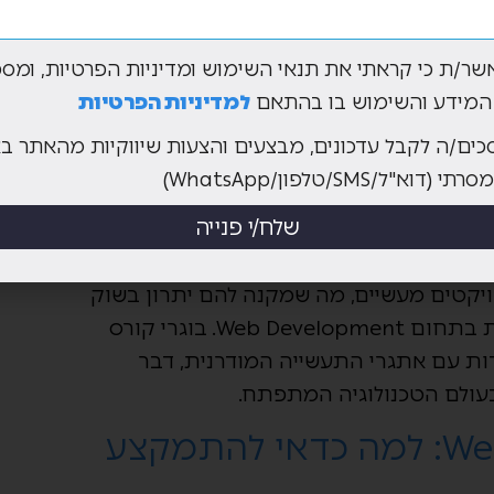
שר/ת כי קראתי את תנאי השימוש ומדיניות הפרטיות, ומסכ
כיצד בניית אתרים בקורס Full Stack יכולה לשנות את
המידע והשימוש בו בהתאם
למדיניות הפרטיות
כים/ה לקבל עדכונים, מבצעים והצעות שיווקיות מהאתר ב
ולמידת בניית אתרים מהווה נקודת מפנה עבור רבים המעוניינים
א"ל/SMS/טלפון/WhatsApp)
ה מציע ידע רחב ומעמיק בפיתוח אתרים,
שלח/י פנייה
Fu שולטים.
נטים פותחים פרויקטים מעשיים, מה שמקנה להם יתרון בשוק
העבודה ומציע חשיפה ישירה לטכנולוגיות חדשניות בתחום Web Development. בוגרי קורס
התמודדות עם אתגרי התעשייה המודרנית, דבר
עולם הטכנולוגיה המתפתח.
תכנות, Ai ו-Web Development: למה כדאי להתמקצע