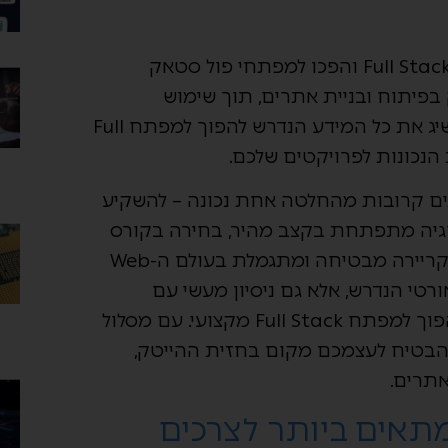
בחרו בקורס המתקדם שלנו ללימודי Full Stack Developer והפכו למפתחי פול סטאק
ע ידע מעמיק בפיתוח ובניית אתרים, תוך שימוש
בטכנולוגיות AI חדשניות. זו ההזדמנות שלכם להשיג את כל המידע הנדרש להפוך למפתח Full
ים קרובות מהחלטה אחת נכונה – להשקיע
וגיה מתפתחת בקצב מהיר, בחירה בקורס
Full Stack המתאים יכולה להיות הצעד הראשון לקריירה מבטיחה ומתגמלת בעולם ה-Web
רטי הנדרש, אלא גם ניסיון מעשי עם
טכנולוגיות AI מתקדמות, מספק את כל הכלים להפוך למפתח Full Stack מקצועי. עם מסלול
להבטיח לעצמכם מקום בחזית ההייטק,
אתרים.
חור קורס full stack המתאים ביותר לצרכים