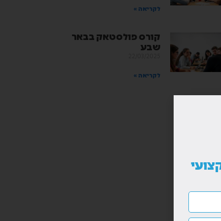
לקריאה »
קורס פולסטאק בבאר
שבע
22/03/2025
לקריאה »
צועי