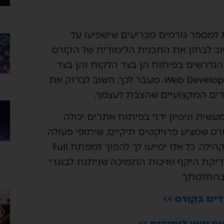
Ful דורשת התייחסות למספר גורמים מכריעים שישפיעו על
 לבחון את התכנית הלימודית של הקורס
הנדרשים בפיתוח הן בצד הלקוח והן בצד
השרת, כולל טכנולוגיות חדשניות בתחום הWeb Development. מעבר לכך, חשוב לבדוק את
דים המקצועיים שהצבת לעצמך.
Fu שמספקת גישה מעשית וניסיון ידני בפיתוח אתרים יכולה
 שמציע פרויקטים תיקיים, שיתופי פעולה
עם חברות בתעשייה, וכן תמיכה מצד המרצים והקהילה. כל אלו יסייעו לך להפוך למפתח Full
 בדיקת היקף ואיכות התמיכה שניתנת לבוגרי
דים בקורס >>