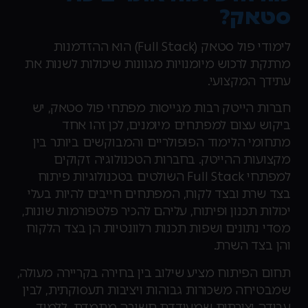
סטאק?
לימודי פול סטאק (Full Stack) הוא ההזדמנות
מרתקת לרכוש מיומנויות מגוונות שיכולות לשנות את
עתידך המקצועי.
חברות הייטק רבות מגייסות מפתחי פול סטאק, יש
ביקוש עצום למפתחים מיומנים, לכן זהו אחד
מתחומי הלימוד הפופולריים והמבוקשים ביותר בין
מקצועות ההייטק. בחברות הטכנולוגיה זקוקים
למפתחי Full Stack השולטים בטכנולוגיות פיתוח
בצד שרת ובצד לקוח, המפתחים חייבים להיות בעלי
יכולות תכנון ופיתוח, עליהם להכיר פלטפורמות שונות,
מסדי נתונים ושפות תכנות רלוונטיות הן בצד הלקוח
והן בצד השרת.
תחום הפיתוח מציע שילוב בין בחירה בקריירה מעולה,
שמבטיחה משכורות גבוהות ויציבות תעסוקתית, לבין
עבודה יצירתית שמעודדת חשיבה מתמדת. ללמוד