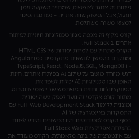
פיתוח זה אתגר לא פשוט, שמחייב השקעה וזמן
תרגול, אבל הסיפוק שווה את זה – כמו גם הסיכוי
למצוא משרה משתלמת.
קורס מקיף זה מכסה מגוון טכנולוגיות חיוניות לפיתוח
אתרים ב-Full Stack.
הקורס מתחיל עם למידת יסודות של HTML, CSS
ומתקדם בהמשך לנושאים מתקדמים כמו Angular
– ו TypeScript, React, NodeJS, SQL, MongoDB
דגש מיוחד מושם על שילוב AI בפיתוח אתרים, חינת
האופן שבו טכנולוגיות AI יכולות לשפר את
הפונקציונליות וחווית המשתמש של יישומי אינטרנט.
מתווה קורס אקדמי זה נועד לספק גישה יסודית
ומובנית ללימוד Full Web Development Stack עם
התמקדות באינטגרציה של AI
בסוף הקורס לסטודנטים יהיו הכישורים והידע לפתח
בהצלחה אפליקציות Full Stack Web
עם אינטגרציה של בינה מלאכותית, הקורס מעודד את