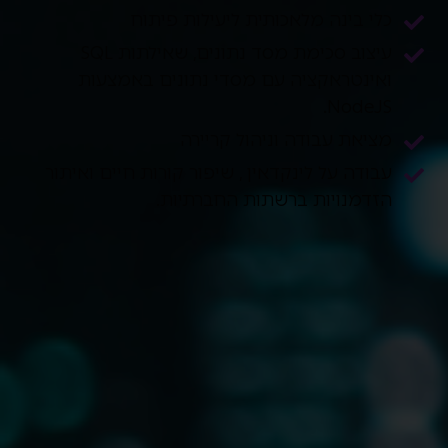
כלי בינה מלאכותית ליעילות פיתוח
עיצוב סכימת מסד נתונים, שאילתות SQL
ואינטראקציה עם מסדי נתונים באמצעות
NodeJS.
מציאת עבודה וניהול קריירה
עבודה על לינקדאין , שיפור קורות חיים ואיתור
הזדמנויות ברשתות החברתיות.