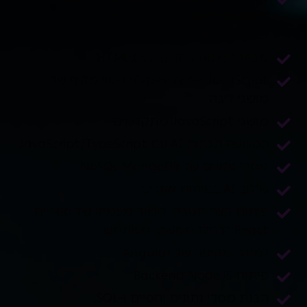
מלאכותית AI –
יתרון אדיר בשוק העבודה על
פני כל מועמד אחר
מבוא לפיתוח אתרים: HTML,CSS
JavaScript ו-TypeScript: כיסוי מקיף של
מושגי ליבה
מושגי JavaScript מתקדמים
הטמעת תכונות AI עם JavaScript/TypeScript
מסדי נתונים של NoSQL MongoDB
שילוב AI בפיתוח אתרים
פיתוח קצה תגובה: לימוד מעמיק של ספריית
React לבניית ממשקי משתמש.
למידה מקיפה של Angular
פיתוח Backend NodeJS
הבנת מסדי נתונים יחסיים ו-SQL.