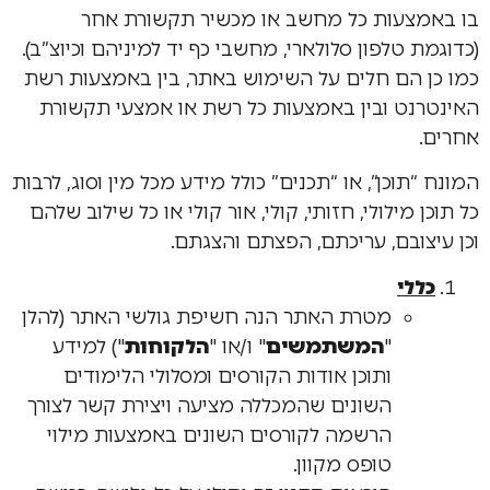
בו באמצעות כל מחשב או מכשיר תקשורת אחר
(כדוגמת טלפון סלולארי, מחשבי כף יד למיניהם וכיוצ”ב).
כמו כן הם חלים על השימוש באתר, בין באמצעות רשת
האינטרנט ובין באמצעות כל רשת או אמצעי תקשורת
אחרים.
המונח “תוכן”, או “תכנים” כולל מידע מכל מין וסוג, לרבות
כל תוכן מילולי, חזותי, קולי, אור קולי או כל שילוב שלהם
וכן עיצובם, עריכתם, הפצתם והצגתם.
כללי
מטרת האתר הנה חשיפת גולשי האתר (להלן
"
המשתמשים
" ו/או "
הלקוחות
") למידע
ותוכן אודות הקורסים ומסלולי הלימודים
השונים שהמכללה מציעה ויצירת קשר לצורך
הרשמה לקורסים השונים באמצעות מילוי
טופס מקוון.