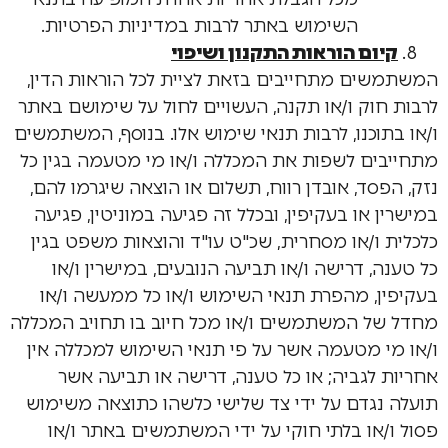
השימוש באתר לרבות במדיניות הפרטיות.
קיום הוראות התקנון ושיפוי
המשתמשים מתחייבים בזאת לציית לכל הוראות הדין,
לרבות חוק ו/או תקנה, העשויים לחול על שימושם באתר
ו/או בתוכנו, לרבות תנאי שימוש אלו. בנוסף, המשתמשים
מתחייבים לשפות את המכללה ו/או מי מטעמה בגין כל
נזק, הפסד, אובדן רווח, תשלום או הוצאה שיגרמו להם,
במישרין או בעקיפין, ובכלל זה פגיעה במוניטין, פגיעה
כלכלית ו/או מסחרית, שכ"ט עו"ד והוצאות משפט בגין
כל טענה, דרישה ו/או תביעה הנובעים, במישרין ו/או
בעקיפין, מהפרת תנאי השימוש ו/או כל ממעשה ו/או
מחדל של המשתמשים ו/או מכל חיוב בו תחויב המכללה
ו/או מי מטעמה אשר על פי תנאי השימוש למכללה אין
אחריות לגביה; או כל טענה, דרישה או תביעה אשר
תועלה נגדם על ידי צד שלישי כלשהו כתוצאה משימוש
פסול ו/או בלתי חוקי על ידי המשתמשים באתר ו/או