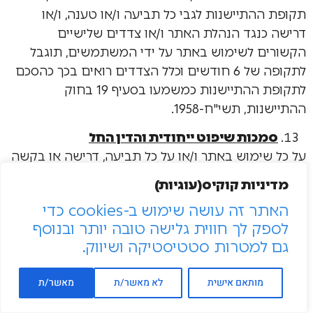
תקופת ההתיישנות לגבי כל תביעה ו/או טענה, ו/או
דרישה כנגד הנהלת האתר ו/או צדדים שלישיים
הקשורים לשימוש באתר על ידי המשתמשים, תוגבל
לתקופה של 6 חודשים וכלל הצדדים רואים בכך כהסכם
לתקופת ההתיישנות כמשמעו בסעיף 19 בחוק
ההתיישנות, תשי"ח-1958.
סמכות שיפוט ייחודית והדין החל
על כל שימוש באתר ו/או על כל תביעה, דרישה או בקשה
הנובעים משימוש זה או מכל דבר ועניין אחר הקשורים
מדיניות קוקיס(עוגיות)
באופן ישיר או עקיף לאתר זה, יחולו דיני מדינת ישראל
האתר זה עושה שימוש ב-cookies כדי
והם בלבד. לבתי המשפט ברחובות תהא סמכות השיפוט
לספק לך חווית גלישה טובה יותר ובנוסף
הייחודית בכל הנוגע לתקנון זה ולשימוש באתר. למען
גם למטרות סטטיסטיקה ושיווק.
הסר ספק יובהר, שעל אף שלמרכז הארצי ללימודים יש
סניפים במספר ערים בישראל, מאחר שהנהלת ומשרדי
מותאם אישית
לא מאשר/ת
מאשר/ת
החברה נמצאים בעיר נס ציונה, תנאי יסודי ועיקרי
להתקשרות עם המכללה הנו שסמכות שיפוט מקומית