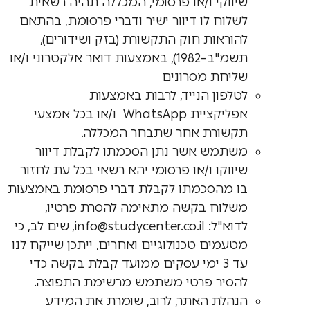
שיווקי ו/או פרסומי, המכללה תהיה רשאית
לשלוח לו דיוור ישיר ודברי פרסומת, בהתאם
להוראות חוק התקשורת (בזק ושידורים),
תשמ"ב–1982), באמצעות דואר אלקטרוני ו/או
שליחת מסרונים
לטלפון הנייד, לרבות באמצעות
אפליקציית WhatsApp ו/או בכל אמצעי
תקשורת אחר שתבחר המכללה.
משתמש אשר נתן הסכמתו לקבלת דיוור
שיווקו ו/או פרסומי יהא רשאי בכל עת לחזור
בו מהסכמתו לקבלת דברי פרסומת באמצעות
משלוח בקשה מתאימה להסרת פרטיו,
לדוא"ל: info@studycenter.co.il, שים לב, כי
מטעמים טכנולוגיים ואחרים, ייתכן שייקח לנו
עד 3 ימי עסקים ממועד קבלת בקשה כדי
להסיר פרטי משתמש מרשימת התפוצה.
הנהלת האתר, לרוב, שומרת את המידע