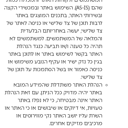
המשתמשים ולקוחות האתר והמכללה כמות
שהם (AS-IS). השימוש באתר ובמכשירי הקצה
ובשירותי האתר, בתכנים המוצגים באתר
לרבות תוכן של צד שלישי או כניסה לאתר של
צד שלישי, יעשה באחריותם הבלעדית
והמלאה של המשתמשים. למשתמשים לא
תהיה כל טענה ו/או תביעה כנגד הנהלת
האתר בקשר לשימוש באתר או לתוכן באתר
בגין כל נזק ישיר או עקיף הנובע משימוש או
כניסה כאמור או בשל הסתמכות על תוכן של
צד שלישי.
הנהלת האתר משתדלת שהמידע המובא
באתר יהיה מדויק ככל הניתן. עם זאת הנהלת
האתר אינה מבטיחה, כי לא נפלו באתר
טעויות, אי דיוקים או שיבושים או כי האתר או
השרת עליו יושב האתר נקי מווירוסים או
מרכיבים מזיקים אחרים.