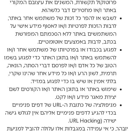
פרוטוקול תקשורת, המשנים את עיצובם המקורי
באתר ו/או מחסירים דבר כלשהוא.
לשבש או להפר כל זכות של משתמש אחר באתר,
לרבות הזכות לפרטיות ו/או לאסוף מידע אישי על
המשתמשים באתר ללא הסכמתם המפורשת
בכתב, לרבות באמצעים אוטומטיים.
לפגוע בכבודו או בפרטיותו של משתמש אחר ו/או
להשתמש באתר ו/או בתוכן האתר כדי לפגוע בשמו
הטוב של כל אדם ו/או לפרסם דברי הסתה, הונאה,
תרמית, לשון הרע ו/או כל מידע אחר שהינו שקרי,
בלתי אמין או שיש בו כדי לפגוע במזיד.
שימוש באתר או בתוכן האתר ו/או הקורסים לשם
יצירת מאגר מידע ו/או לקט.
מניפולציה של כתובת ה-URL של דפים פנימיים
בכדי להגיע לדפים פנימיים אליהם אין לגולש גישה
ישירה (URL Hacking.
יובהר, כי אי עמידה במגבלות אלו עלולה להוביל למניעת