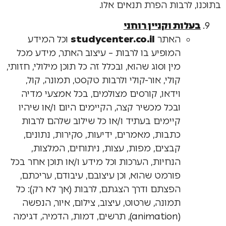
בתוכנו, לרבות הפרת תנאים אלו.
בעלות וקניין רוחני
האתר
studycenter.co.il
וכל המידע
המופיע בו לרבות – עיצוב האתר, מידע מכל
מין וסוג שהוא, ובכלל זה כל תוכן מילולי, חזותי,
קולי, אור-קולי ולרבות טקסט, תמונה, קול,
וידאו, קורסים מצולמים, בכל אמצעי מדיה
ובכל מכשיר קצה, הקיימים היום ו/או שיהיו
קיימים בעתיד ו/או כל שילוב שלהם לרבות
כתבות, מאמרים, ידיעות, סקירות, נתונים,
קבצים, מפות, עצות, ניתוחים, המלצות,
הנחיות, הערכות וכל מידע ו/או תוכן אחר בכל
פורמט שהוא, וכן עיצובם, עיבודם, עריכתם,
הפצתם ודרך הצגתם, לרבות (אך לא רק): כל
תמונה, שרטוט, עיצוב, צילום, איור, הנפשה
(animation), תרשים, דמות, הדמיה, דגימה