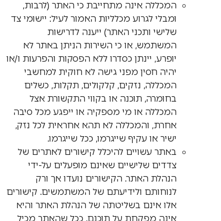
המכללה אינה מתחייבת כי האתר (לרבות,
ומבלי לגרוע מכלליות האמור לעיל: יישומי צד
שלישי ותכני האתר) ייענה לדרישות
המשתמש, או כי השירות הניתן באתר לא
יופרע, יינתן כסדרו ללא הפסקות והפרעות ו/או
יהיה חסין מפני גישה לא חוקית למחשבי
המכללה, נזקים, קלקולים, תקלות, כשלים
בחומרה, תוכנה או בקווי התקשורת אצל
המכללה או מי מספקיה או ייפגע מכל סיבה
אחרת, והמכללה לא תהא אחראית לכל נזק,
ישיר או עקיף שייגרמו, ככל שייגרמו.
באתר עשויים להיכלל קישורים לאתרים של
צדדים שלישיים שאינם מופעלים על-ידי
הנהלת האתר. הקישורים נועדו אך ורק
לנוחותם ולידיעתם של המשתמשים. קישורים
אלו אינם בשליטתה של הנהלת האתר והיא
אינה מפקחת על תוכנם. ככל שהאתר מכיל