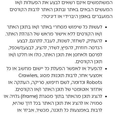
המשתמשים אינם רשאים לבצע את הפעולות ו/או
המעשים הבאים באתר ובתוכן האתר לרבות הקורסים
המועברים באופן היברידי או דיגיטלי:
לעשות כל שימוש מסחרי באתר ו/או בתוכן האתר
ו/או הקורסים ללא אישור מראש של הנהלת האתר.
להעתיק, לשחזר, לשנות, לעבד, לתרגם, לבצע
הנדסה חוזרת, להפיץ, לשדר, להציג, לבצע,לשכפל,
לפרסם ולאחסן את תוכן האתר, כולו או חלקו ו/או
תוכן הקורסים.
להפעיל או לאפשר הפעלת כל יישום מחשב או כל
אמצעי אחר, לרבות תוכנות מסוג Crawlers,
Robots וכדומה, לשם חיפוש, סריקה, העתקה או
אחזור אוטומטי של תוכן האתר ו/או הקורסים.
להציג תוכן מהאתר בתוך מסגרת (iframe) גלויה או
סמויה או להציג את תוכן האתר בכל דרך שהיא,
לרבות באמצעות כל תוכנה, מכשיר, אביזר או