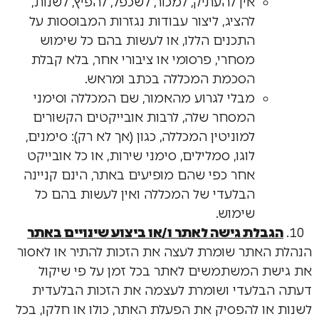
אין להעתיק, למכור, לשכפל, להפיץ, לשנות,
להציג, ליצור עבודות נגזרות המבוססות על
התכנים הללו, או לעשות בהם כל שימוש
מסחרי, פרסומי או ציבורי אחר, בלא קבלת
הסכמת המכללה בכתב ומראש.
מבלי לגרוע מהאמור, שם המכללה וסימני
המסחר שלה, לרבות אובייקטים הקשורים
למוניטין המכללה, כגון (אך לא רק): סימנים,
לוגו, סמלילים, סימני שירות, או כל אובייקט
אחר כפי שהם מופיעים באתר, הינם קניינה
הבלעדי של המכללה ואין לעשות בהם כל
שימוש.
הגבלת גישה לאתר ו/או ביצוע שינויים באתר
הנהלת האתר שומרת לעצה את הזכות להתיר או לאסור
את גישת המשתמשים לאתר בכל זמן על פי שיקול
דעתה הבלעדי ושומרת לעצמה את הזכות הבלעדית
לשנות או להפסיק את הפעלת האתר, כולו או חלקו, בכל