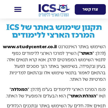
צרו קשר
תקנון שימוש באתר של ICS
המרכז הארצי ללימודים
השימוש באתר האינטרנט
www.studycenter.co.il
(להלן: "
האתר
") השייך למרכז הארצי ללימודים כפוף
לתנאי השימוש המפורטים להלן. אנא קרא תנאים אלה
בעיון ובקפידה. בשימושך באתר הנך מסכים לפעול
בהתאם לאמור בתנאי שימוש אלו ובהתאם למדיניות
הפרטיות של האתר.
מ.מ המרכז הארצי ללימודים בע"מ (להלן: "
המכללה
"
ו/או "
הנהלת האתר
") הוא הבעלים והמפעיל של האתר.
תנאים אלה חלים על השימוש באתר ובתכנים הכלולים