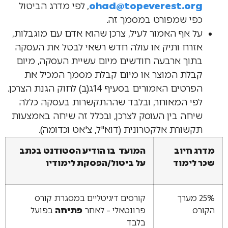
ohad@topeverest.org
, לפי מדרג הביטול
כפי שמפורט במסמך זה.
על אף האמור לעיל, צרכן שהוא אדם עם מוגבלות,
אזרח ותיק או עולה חדש רשאי לבטל את העסקה
בתוך ארבעה חודשים מיום עשיית העסקה, מיום
קבלת המוצר או מיום קבלת מסמך המכיל את
הפרטים האמורים בסעיף 14ג(ב) לחוק הגנת הצרכן.
לפי המאוחר, ובלבד שההתקשרות בעסקה כללה
שיחה בין העוסק לצרכן, ובכלל זה שיחה באמצעות
תקשורת אלקטרונית (דוא"ל, צ'אט וכדומה).
מדרג חיוב
המועד בו הודיע הסטודנט בכתב
שכר לימוד
על ביטול/הפסקת לימודיו
25% מערך
קורסים דיגיטליים במסגרת קורס
הקורס
פרונטאלי – לאחר
פתיחה
בפועל
בלבד