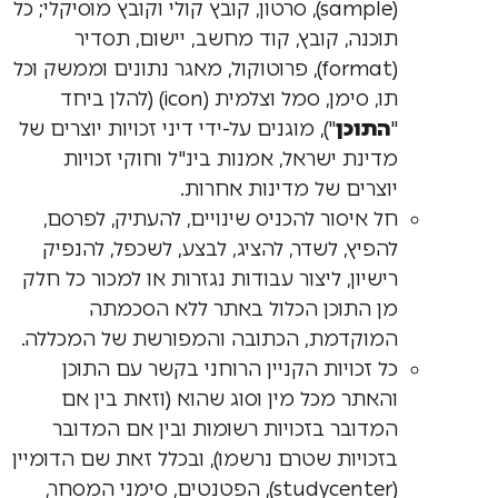
(sample), סרטון, קובץ קולי וקובץ מוסיקלי; כל
תוכנה, קובץ, קוד מחשב, יישום, תסדיר
(format), פרוטוקול, מאגר נתונים וממשק וכל
תו, סימן, סמל וצלמית (icon) (להלן ביחד
"
התוכן
"), מוגנים על-ידי דיני זכויות יוצרים של
מדינת ישראל, אמנות בינ"ל וחוקי זכויות
יוצרים של מדינות אחרות.
חל איסור להכניס שינויים, להעתיק, לפרסם,
להפיץ, לשדר, להציג, לבצע, לשכפל, להנפיק
רישיון, ליצור עבודות נגזרות או למכור כל חלק
מן התוכן הכלול באתר ללא הסכמתה
המוקדמת, הכתובה והמפורשת של המכללה.
כל זכויות הקניין הרוחני בקשר עם התוכן
והאתר מכל מין וסוג שהוא (וזאת בין אם
המדובר בזכויות רשומות ובין אם המדובר
בזכויות שטרם נרשמו), ובכלל זאת שם הדומיין
(studycenter), הפטנטים, סימני המסחר,