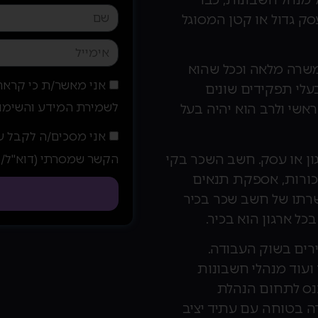
ק גדול או קטן המסוגל
שרה מלאה וככל שהוא
אני מאשר/ת כי קראת
בעלי תפקידים שונים
לשמירת המידע והשימו
שי ולרב הוא יהיה בעל
אני מסכים/ה לקבל ע
ן או עסק. חשב השכר בקי
הקשר שמסרתי (דוא"ל/SMS/טלפון/WhatsApp)
כורות, אספקת תנאים
הכשרתו של חשב שכר בכיר
ל ארגון הוא בכיר.
רים בשוק העבודה.
 ועוד מנהלי חשבונות
כנס לתחום הנהלת
ה בטוחה עם עתיד יציב