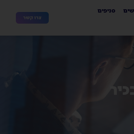
שים
סניפים
צרו קשר
כיר