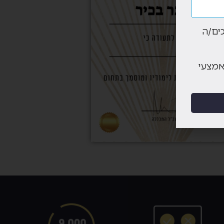
ים/ה
אמצעי