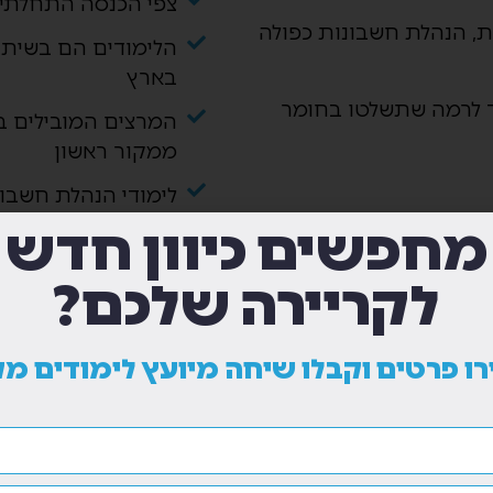
צפי הכנסה התחלתית של 9-20 אלף ש״ח לאחר
ת, הנהלת חשבונות כפולה
הלימודים הם בשיתוף
בארץ
ד לרמה שתשלטו בחומר
המרצים המובילים ב
ממקור ראשון
לימודי הנהלת חשבונ
כאפשרות של למידה
מחפשים כיוון חדש
 לספק דיווחים לרשויות
כיתות קטנות ואווי
לקריירה שלכם?
אומי, דיני עבודה וביטוח
ו פרטים וקבלו שיחה מיועץ לימודים מק
במסגרת העבודה והתפקיד
ם המשפטיים של נושא