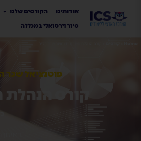
אודותינו
הקורסים שלנו
סיור וירטואלי במכללה
»
»
קורס הנהלת חשבונות וחשב שכר בכיר
Home
קורסים
פוטנציאל שכר המגיע ל-20,000 ש
קורס הנהלת ח
כל
האיזון 