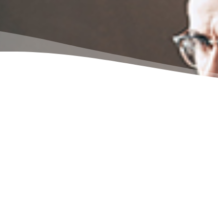
د سواء على
نحن ندرب أنه من خلال العمل والاستثم
وفي أي
راتبًا ابتدائيًا مرتفعًا ويتقدم من هناك إل
إليها.
يدة كما كان