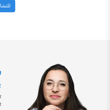
للتشا
ע
א
א
א