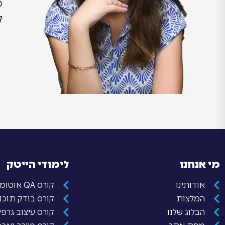
מ
ק
מי אנחנו
לימודי הייטק
אודותינו
קורס QA אוטומציה
המלצות
קורס בודק תוכנה QA יד
הבלוג שלנו
קורס עיצוב גרפי