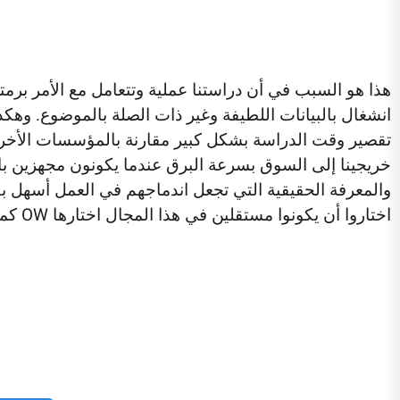
هذا هو السبب في أن دراستنا عملية وتتعامل مع الأمر برمته
انشغال بالبيانات اللطيفة وغير ذات الصلة بالموضوع. وهكذ
تقصير وقت الدراسة بشكل كبير مقارنة بالمؤسسات الأخ
خريجينا إلى السوق بسرعة البرق عندما يكونون مجهزين بال
والمعرفة الحقيقية التي تجعل اندماجهم في العمل أسهل بك
اختاروا أن يكونوا مستقلين في هذا المجال اختارها OW كموظفين.