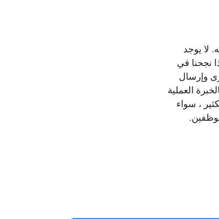
. لا يوجد
ا نجحنا في
رى وإرسال
الهدف من المركز المحل
خبرة العملية
خلق حياة جيدة ومستقبل آم
ثير ، سواء
مالياً لخريجي