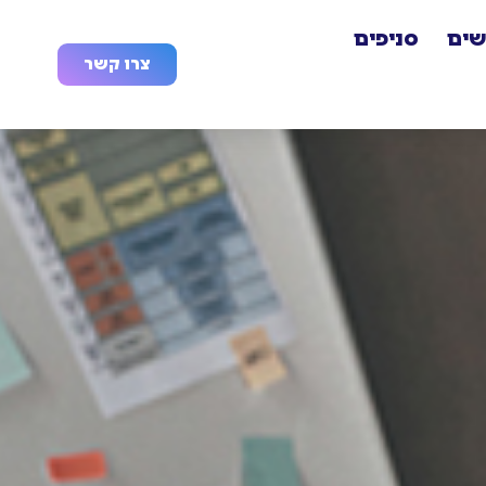
שים
סניפים
צרו קשר