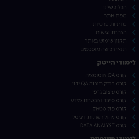
הבלוג שלנו
מפת אתר
מדיניות פרטיות
הצהרת נגישות
תקנון שימוש באתר
תנאי רכישה מוסכמים
לימודי הייטק
קורס QA אוטומציה
קורס בודק תוכנה QA ידני
קורס עיצוב גרפי
קורס סייבר ואבטחת מידע
קורס פול סטאק
קורס ניהול רשתות דיגיטלי
קורס DATA ANALYST
לימודי פיננסיים