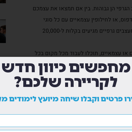
הגרפי הן גבוהות. בין אם תמצאו את עצמכם
פוס, או לחילופין עצמאיים עם כל סוגי
הלקוחות הקיימים בשוק. כיום משכורות של מעצבים גרפיים מגיעים בקלות ל-20,000
 או עצמאיים, תוכלו לעבוד מכל מקום בכל
מחפשים כיוון חדש
וכלו למצוא עבודה מהבית או מהמשרד
לקריירה שלכם?
צירתיים ואומנותיים הכוח בידיים שלכם. אתם
יודעים איך לקחת רעיון של לקוחות ולהביע
ו פרטים וקבלו שיחה מיועץ לימודים מק
 עם אתגרים חדשים, למצוא פתרונות
הוא זהה ואין שחיקה יום יומית של הנפש