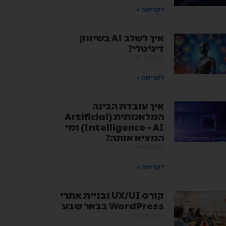
לקריאה »
איך לשלב AI בשיווק
דיגיטלי?
10/12/2025
לקריאה »
איך עובדת הבינה
המלאכותית (Artificial
Intelligence – AI) ומי
המציא אותה?
15/10/2025
לקריאה »
קורס UX/UI ובניית אתרי
WordPress בבאר שבע
22/03/2025