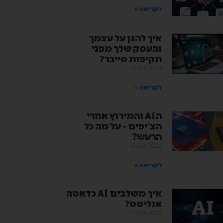
לקריאה »
איך להגן על עצמך
והעסק שלך מפני
תקיפות סייבר?
22/03/2026
לקריאה »
הAI והמירוץ אחרי
הצ'יפים – על מה כל
הרעש?
12/02/2026
לקריאה »
איך משלבים AI כדאטה
אנליסט?
05/01/2026