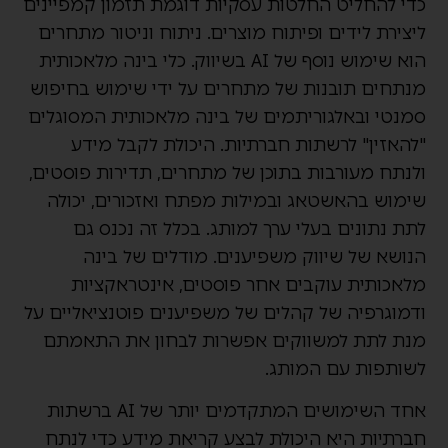
כדי להחליט החלטות עסקיות דוגמת תזמון קמפיינים
ליצירת לידים ופיתוח מוצרים. ניתוח וניטור מתחרים
הוא שימוש נוסף של AI בשיווק. כלי בינה מלאכותית
מנתחים תובנות של מתחרים על ידי שימוש בחיפוש
סמנטי ובאלגוריתמים של בינה מלאכותית המסוגלים
"להאזין" לרשתות חברתיות. היכולת לקבל מידע
ולנתח מעורבות בתוכן של מתחרים, תדירות פוסטים,
שימוש בהאשטאג ובמילות מפתח ואזכורים, יכולה
לתת נתונים בעלי ערך למותג. בכלל זה נכנס גם
הנושא של שיווק משפיענים. מודלים של בינה
מלאכותית עוקבים אחר פוסטים, אינטראקציות
ודמוגרפיה של קהלים של משפיענים פוטנציאליים על
מנת לתת למשווקים אפשרות לבחון את התאמתם
לשותפות עם המותג.
אחד השימושים המתקדמים יותר של AI ברשתות
חברתיות היא היכולת לבצע קריאת מידע כדי לנתח