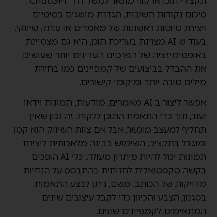
תקצירי תוכן או קווי מתאר למשל דרך ChatGPT ,
סיכום נקודות חשובות, הגדרת מושגים בסיסיים
ויצירת טיוטות ראשונות של מאמרים או עותק שיווקי.
בעוד ש AI מצוינת בעריכת תוכן, היא גם מצטיינת
באופטימיזציה של הפרטים העדינים יותר שעושים
את ההבדל בביצועים של קמפיינים כמו בחירת
מילים טובה יותר ומיקומי קישורים.
אפשר ליצור ב AI מאמרים, מודעות, תמונות וידאו
ועוד, תוך כדי התאמת התוכן ללקוח. זה נכון שאין
תחליף למעצב מוכשר, אבל אם צוות השיווק הוא קטן
ומוגבל בתקציב, השימוש בבינה מלאכותית ליצירת
תמונות יכול להיות פיתרון מעולה. כלי AI הופכים
בקשה טקסטואלית לחזותית בהתבסס על הנחיות
מדויקות של הכותב. משם, ניתן לבצע התאמות
בסגנון, הצבע והכיוון כדי לקבל עיצובים שונים
המתאימים לקמפיינים שונים.