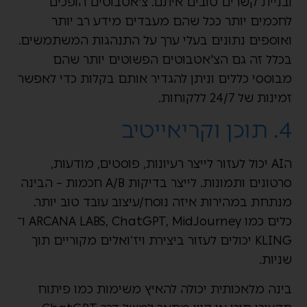
ובניית קשרים טובים איתם. צ'אטבוטים הופכים
לחכמים יותר ככל שהם מעבדים מידע רב יותר
ואוספים נתונים בעלי ערך על התנהגות המשתמשים.
בכלל זה גם הצ'אטבוטים הפשוטים יותר שהם
מבוססי כללים וניתן להגדיר אותם בקלות כדי לאפשר
זמינות של 24/7 ללקוחות.
4. תוכן וקריאייטיב
הAI יכול לעזור לייצר רעיונות, פוסטים, מודעות,
סרטונים ותמונות. לייצר בדיקות A/B חכמות – הבינה
מנתחת במהירות איזה נוסח/עיצוב עובד טוב יותר.
כלים כמו ARCANA LABS, ChatGPT, MidJourney ו־
KLING יכולים לעזור ביצירת ויז’ואלים מקוריים תוך
שניות.
בינה מלאכותית יכולה להאיץ משימות כמו פיתוח