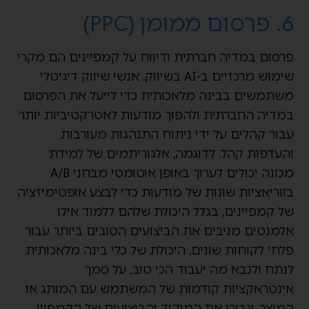
6. פרסום ממומן (PPC)
פרסום במדיה חברתית ודיווח על קמפיינים הם מקרי
שימוש מרכזיים ב-AI בשיווק. אנשי שיווק דיגיטלי
משתמשים בבינה מלאכותית כדי לייעל את הפרסום
במדיה החברתית ולהפוך מודעות לאטרקטיביות יותר
עבור קהלים על ידי ניתוח התנהגות מעורבות
והעדפות קהל. לדוגמה, אלגוריתמים של למידת
מכונה יכולים לערוך באופן אוטומטי מבחני A/B
בווריאציות שונות של מודעות כדי לבצע אופטימיזציה
של קמפיינים, בגלל היכולת שלהם ללמוד אילו
אלמנטים מניבים את הביצועים הטובים ביותר עבור
פלחי לקוחות שונים. היכולת של כלי בינה מלאכותית
לנתח ולנבא מה יעבוד הכי טוב, על סמך
אינטראקציות קודמות של המשתמש עם המותג או
המוצר, יגבירו את המיקוד והביצועים של הקמפיין.